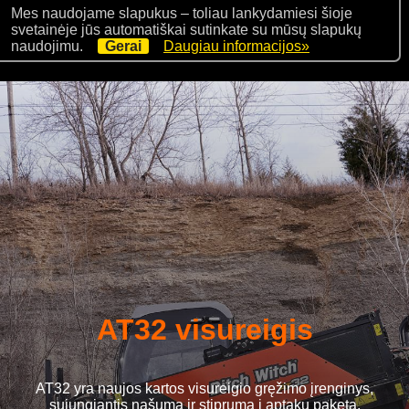
Mes naudojame slapukus – toliau lankydamiesi šioje
svetainėje jūs automatiškai sutinkate su mūsų slapukų
naudojimu.
Gerai
Daugiau informacijos»
AT32 visureigis
AT32 yra naujos kartos visureigio gręžimo įrenginys,
sujungiantis našumą ir stiprumą į aptakų paketą.